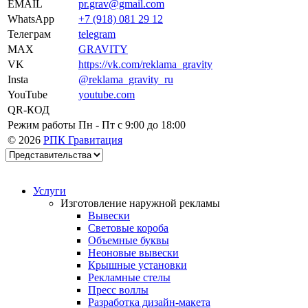
EMAIL
pr.grav@gmail.com
WhatsApp
+7 (918) 081 29 12
Телеграм
telegram
MAX
GRAVITY
VK
https://vk.com/reklama_gravity
Insta
@reklama_gravity_ru
YouTube
youtube.com
QR-КОД
Режим работы
Пн - Пт c 9:00 до 18:00
© 2026
РПК Гравитация
Услуги
Изготовление наружной рекламы
Вывески
Световые короба
Объемные буквы
Неоновые вывески
Крышные установки
Рекламные стелы
Пресс воллы
Разработка дизайн-макета