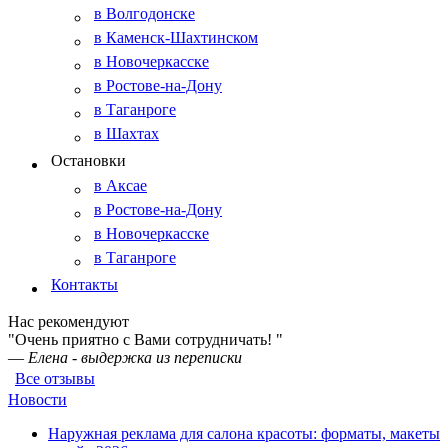
в Волгодонске
в Каменск-Шахтинском
в Новочеркасске
в Ростове-на-Дону
в Таганроге
в Шахтах
Остановки
в Аксае
в Ростове-на-Дону
в Новочеркасске
в Таганроге
Контакты
Нас рекомендуют
"Очень приятно с Вами сотрудничать! "
—
Елена - выдержка из переписки
Все отзывы
Новости
Наружная реклама для салона красоты: форматы, макеты