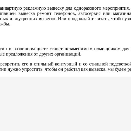
стандартную рекламную вывеску для одноразового мероприятия,
омпанией вывеска ремонт телефонов, автосервис или магази
ных и внутренних вывесок. Или продолжайте читать, чтобы уз
ужбы.
оготип в различном цвете станет незаменимым помощником для
ые предложения от других организаций.
превратить его в стильный контурный и со стильной подсветк
тип нужно упростить, чтобы он работал как вывеска, мы будем р