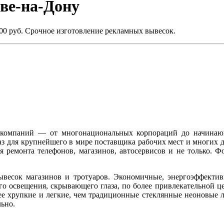
ове-на-Дону
900 руб. Срочное изготовление рекламных вывесок.
м компаний — от многонациональных корпораций до начина
каз для крупнейшего в мире поставщика рабочих мест и многих 
ля ремонта телефонов, магазинов, автосервисов и не только. Ф
весок магазинов и тротуаров. Экономичные, энергоэффектив
о освещения, скрывающего глаза, по более привлекательной ц
енее хрупкие и легкие, чем традиционные стеклянные неоновые 
льно.