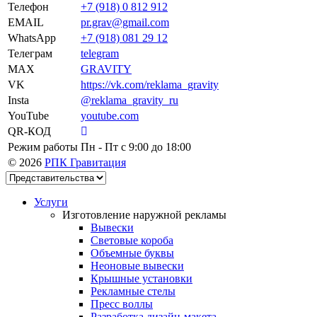
Телефон
+7 (918) 0 812 912
EMAIL
pr.grav@gmail.com
WhatsApp
+7 (918) 081 29 12
Телеграм
telegram
MAX
GRAVITY
VK
https://vk.com/reklama_gravity
Insta
@reklama_gravity_ru
YouTube
youtube.com
QR-КОД
Режим работы
Пн - Пт c 9:00 до 18:00
© 2026
РПК Гравитация
Услуги
Изготовление наружной рекламы
Вывески
Световые короба
Объемные буквы
Неоновые вывески
Крышные установки
Рекламные стелы
Пресс воллы
Разработка дизайн-макета