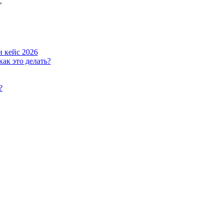
"
и кейс 2026
ак это делать?
?