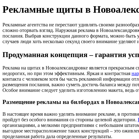
Рекламные щиты в Новоалекс
Рекламные агентства не перестают удивлять своими разнообра
сложно оторвать взгляд. Наружная реклама в Новоалександров
послания. Выбрав конструкции данного формата, можно быть у
случаев люди хоть несколько секунд своего внимание уделяют 
Продуманная концепция – гарантия ус
Реклама на щитах в Новоалександровке является прекрасным с
недорогих, но при этом эффективным. Яркая и контрастная
на
контакта с человеком хотя бы часть рекламной информации отл
размещения послания, важно суметь достичь баланса между по
Особое внимание следует уделить изготовлению макета, ведь о
Размещение рекламы на билбордах в Новоалекса
В настоящее время важно уделять внимание рекламе, в против
пройдут без особого внимания со стороны целевой аудитории.
организациями, а мелкими предприятиями с небольшим штатом
выгодное месторасположение таких конструкций – это оживлен
проделанная работа дала определенные результаты.