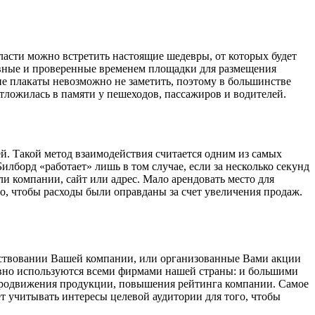
асти можно встретить настоящие шедевры, от которых будет
ивные и проверенные временем площадки для размещения
ие плакаты невозможно не заметить, поэтому в большинстве
тложилась в памяти у пешеходов, пассажиров и водителей.
й. Такой метод взаимодействия считается одним из самых
Билборд «работает» лишь в том случае, если за несколько секунд
ли компании, сайт или адрес. Мало арендовать место для
о, чтобы расходы были оправданы за счет увеличения продаж.
ществовании Вашей компании, или организованные Вами акции
ивно используются всеми фирмами нашей страны: и большими
 продвижения продукции, повышения рейтинга компании. Самое
т учитывать интересы целевой аудитории для того, чтобы