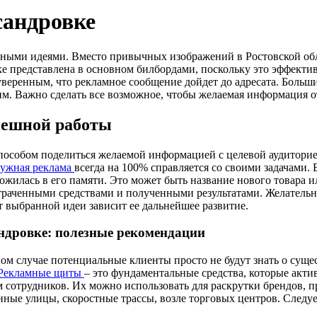
андровке
зными идеями. Вместо привычных изображений в Ростовской обл
ке представлена в основном билбордами, поскольку это эффект
веренным, что рекламное сообщение дойдет до адресата. Больш
им. Важно сделать все возможное, чтобы желаемая информация о
пешной работы
пособом поделиться желаемой информацией с целевой аудиторие
ружная реклама
всегда на 100% справляется со своими задачами. 
ожилась в его памяти. Это может быть название нового товара и
траченными средствами и полученными результатами. Желательн
т выбранной идеи зависит ее дальнейшее развитие.
ндровке: полезные рекомендации
ном случае потенциальные клиенты просто не будут знать о су
Рекламные щиты
– это фундаментальные средства, которые акт
 сотрудников. Их можно использовать для раскрутки брендов,
ные улицы, скоростные трассы, возле торговых центров. Следуе