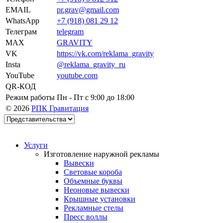
EMAIL
pr.grav@gmail.com
WhatsApp
+7 (918) 081 29 12
Телеграм
telegram
MAX
GRAVITY
VK
https://vk.com/reklama_gravity
Insta
@reklama_gravity_ru
YouTube
youtube.com
QR-КОД
Режим работы
Пн - Пт c 9:00 до 18:00
© 2026
РПК Гравитация
Услуги
Изготовление наружной рекламы
Вывески
Световые короба
Объемные буквы
Неоновые вывески
Крышные установки
Рекламные стелы
Пресс воллы