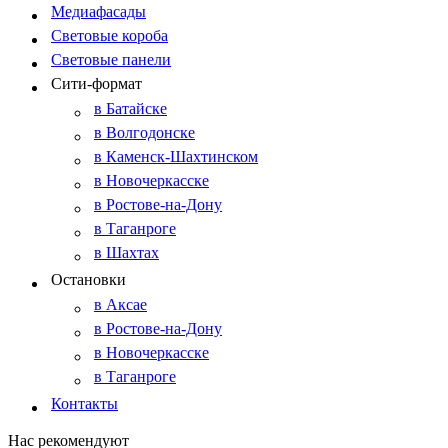
Медиафасады
Световые короба
Световые панели
Сити-формат
в Батайске
в Волгодонске
в Каменск-Шахтинском
в Новочеркасске
в Ростове-на-Дону
в Таганроге
в Шахтах
Остановки
в Аксае
в Ростове-на-Дону
в Новочеркасске
в Таганроге
Контакты
Нас рекомендуют